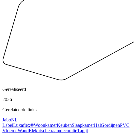
Gerealiseerd
2026
Gerelateerde links
Jabo
NL
Label
Luxaflex®
Woonkamer
Keuken
Slaapkamer
Hal
Gordijnen
PVC
Vloeren
Wand
Elektrische raamdecoratie
Tapijt