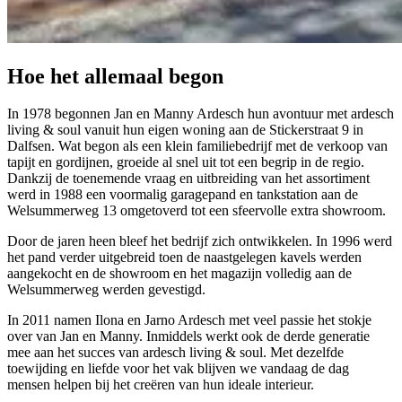
Hoe het allemaal
begon
In 1978 begonnen Jan en Manny Ardesch hun avontuur met ardesch
living & soul vanuit hun eigen woning aan de Stickerstraat 9 in
Dalfsen. Wat begon als een klein familiebedrijf met de verkoop van
tapijt en gordijnen, groeide al snel uit tot een begrip in de regio.
Dankzij de toenemende vraag en uitbreiding van het assortiment
werd in 1988 een voormalig garagepand en tankstation aan de
Welsummerweg 13 omgetoverd tot een sfeervolle extra showroom.
Door de jaren heen bleef het bedrijf zich ontwikkelen. In 1996 werd
het pand verder uitgebreid toen de naastgelegen kavels werden
aangekocht en de showroom en het magazijn volledig aan de
Welsummerweg werden gevestigd.
In 2011 namen Ilona en Jarno Ardesch met veel passie het stokje
over van Jan en Manny. Inmiddels werkt ook de derde generatie
mee aan het succes van ardesch living & soul. Met dezelfde
toewijding en liefde voor het vak blijven we vandaag de dag
mensen helpen bij het creëren van hun ideale interieur.