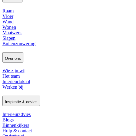
Raam
Vloer
Wand
Wonen
Maatwerk
Slapen
Buitenzonwering
Over ons
Wie zijn wij
Het team
Interieurlokaal
Werken bij
Inspiratie & advies
Interieuradvies
Blogs
Binnenkijkers
Hulp & contact