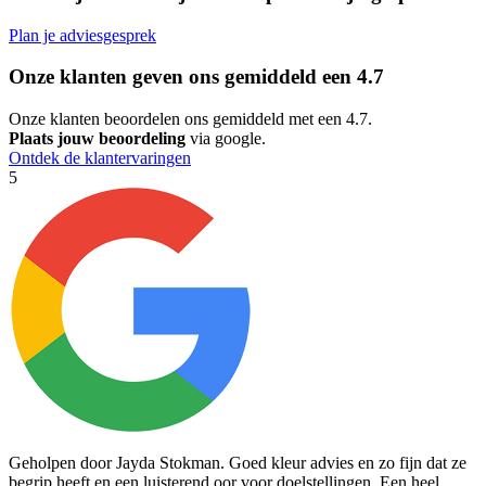
Plan je adviesgesprek
Onze klanten geven ons gemiddeld een
4.7
Onze klanten beoordelen ons gemiddeld met een 4.7.
Plaats jouw beoordeling
via google.
Ontdek de klantervaringen
5
5
Geholpen door Jayda Stokman. Goed kleur advies en zo fijn dat ze
T
begrip heeft en een luisterend oor voor doelstellingen. Een heel
m