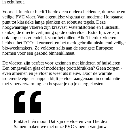
in echt hout.
Voor elk interieur biedt Therdex een onderscheidende, duurzame en
veilige PVC vloer. Van eigentijdse visgraat en moderne Hongaarse
punt tot klassieke lange planken en robuuste tegels. Deze
hoogwaardige vloeren zijn krasvast, waterafstotend en fluisterstil
dankzij de directe verlijming op de ondervloer. Extra fijn: ze zijn
ook nog eens vriendelijk voor het milieu. Alle Therdex vloeren
hebben het ECO+ keurmerk en het merk gebruikt uitsluitend veilige
bio-weekmakers. Ze voldoen zelfs aan de strengste Europese
normen voor een gezond binnenklimaat.
De vloeren zijn perfect voor gezinnen met kinderen of huisdieren.
Een omgevallen glas of modderige pootafdrukken? Geen zorgen -
even afnemen en je vloer is weer als nieuw. Door de warmte-
isolerende eigenschappen blijft je vloer aangenaam in combinatie
met vloerverwarming en bespaar je op je energiekosten.
Praktisch én mooi. Dat zijn de vloeren van Therdex.
Samen maken we met onze PVC vloeren van jouw