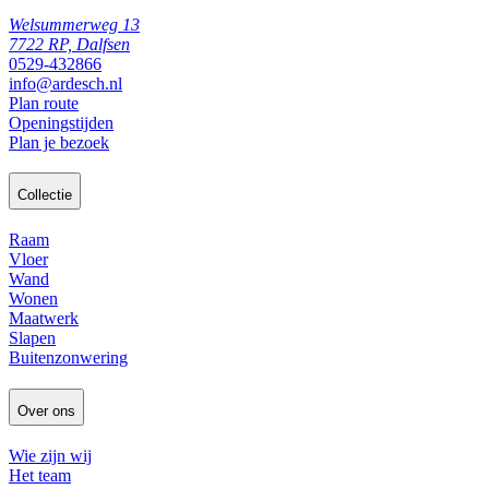
Welsummerweg 13
7722 RP, Dalfsen
0529-432866
info@ardesch.nl
Plan route
Openingstijden
Plan je bezoek
Collectie
Raam
Vloer
Wand
Wonen
Maatwerk
Slapen
Buitenzonwering
Over ons
Wie zijn wij
Het team