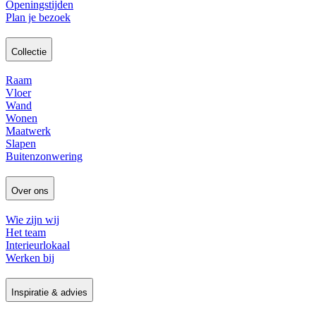
Openingstijden
Plan je bezoek
Collectie
Raam
Vloer
Wand
Wonen
Maatwerk
Slapen
Buitenzonwering
Over ons
Wie zijn wij
Het team
Interieurlokaal
Werken bij
Inspiratie & advies