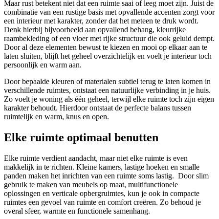
Maar rust betekent niet dat een ruimte saai of leeg moet zijn. Juist de
combinatie van een rustige basis met opvallende accenten zorgt voor
een interieur met karakter, zonder dat het meteen te druk wordt.
Denk hierbij bijvoorbeeld aan opvallend behang, kleurrijke
raambekleding of een vloer met rijke structuur die ook geluid dempt.
Door al deze elementen bewust te kiezen en mooi op elkaar aan te
laten sluiten, blijft het geheel overzichtelijk en voelt je interieur toch
persoonlijk en warm aan.
Door bepaalde kleuren of materialen subtiel terug te laten komen in
verschillende ruimtes, ontstaat een natuurlijke verbinding in je huis.
Zo voelt je woning als één geheel, terwijl elke ruimte toch zijn eigen
karakter behoudt. Hierdoor ontstaat de perfecte balans tussen
ruimtelijk en warm, knus en open.
Elke ruimte optimaal benutten
Elke ruimte verdient aandacht, maar niet elke ruimte is even
makkelijk in te richten. Kleine kamers, lastige hoeken en smalle
panden maken het inrichten van een ruimte soms lastig. Door slim
gebruik te maken van meubels op maat, multifunctionele
oplossingen en verticale opbergruimtes, kun je ook in compacte
ruimtes een gevoel van ruimte en comfort creëren. Zo behoud je
overal sfeer, warmte en functionele samenhang.