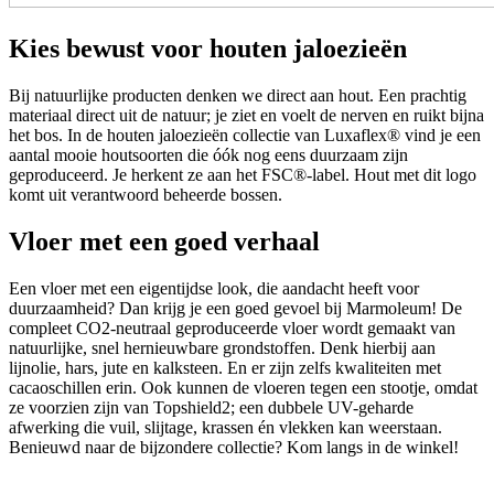
Kies bewust voor houten jaloezieën
Bij natuurlijke producten denken we direct aan hout. Een prachtig
materiaal direct uit de natuur; je ziet en voelt de nerven en ruikt bijna
het bos. In de houten jaloezieën collectie van Luxaflex® vind je een
aantal mooie houtsoorten die óók nog eens duurzaam zijn
geproduceerd. Je herkent ze aan het FSC®-label. Hout met dit logo
komt uit verantwoord beheerde bossen.
Vloer met een goed verhaal
Een vloer met een eigentijdse look, die aandacht heeft voor
duurzaamheid? Dan krijg je een goed gevoel bij Marmoleum! De
compleet CO2-neutraal geproduceerde vloer wordt gemaakt van
natuurlijke, snel hernieuwbare grondstoffen. Denk hierbij aan
lijnolie, hars, jute en kalksteen. En er zijn zelfs kwaliteiten met
cacaoschillen erin. Ook kunnen de vloeren tegen een stootje, omdat
ze voorzien zijn van Topshield2; een dubbele UV-geharde
afwerking die vuil, slijtage, krassen én vlekken kan weerstaan.
Benieuwd naar de bijzondere collectie? Kom langs in de winkel!