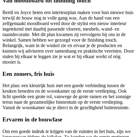
Van moodboard tot finishing touch
Bertil en Joyce lieten een interieurplan maken voor hun nieuwe huis
terwijl de bouw nog in volle gang was. Aan de hand van een
zelfgemaakt moodboard werd door de stylist een nieuw interieur
ingetekend met daarbij passende vloeren, meubels, wand- en
raamdecoratie. Met dit plan kwamen zij vervolgens bij ons in de
winkel. Samen hebben we gezorgd voor de finishing touch.
Belangrijk, want in de winkel zie en ervaar je de producten en
kunnen wij adviseren over samenhang en praktische vereisten. Door
stalen bij elkaar te leggen zie je wat er bij elkaar werkt of nóg
mooier is.
Een zomers, fris huis
Het plan: een kleurrijk huis met een goede verbinding tussen de
keuken beneden en de woonkamer op de eerste verdieping. Ook
licht speelde een grote rol, vanwege de grote ramen en het zonnige
terras naar de gezamenlijke binnentuin op de eerste verdieping.
Vanuit de woonkamer sta je direct in de gezelligheid buitenruimte.
Ervaren in de bouwfase
Om een goede indruk te krijgen van de ruimtes in het huis, zijn we
langsgegaan tijdens de kijkdag. Zo konden we de eerste metingen