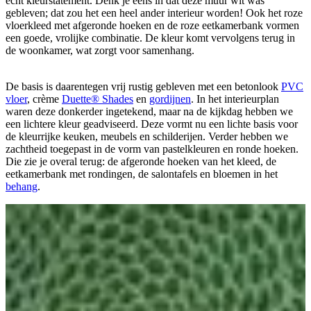
echt kleurstatement. Denk je eens in dat deze muur wit was
gebleven; dat zou het een heel ander interieur worden! Ook het roze
vloerkleed met afgeronde hoeken en de roze eetkamerbank vormen
een goede, vrolijke combinatie. De kleur komt vervolgens terug in
de woonkamer, wat zorgt voor samenhang.
De basis is daarentegen vrij rustig gebleven met een betonlook
PVC
vloer
, crème
Duette® Shades
en
gordijnen
. In het interieurplan
waren deze donkerder ingetekend, maar na de kijkdag hebben we
een lichtere kleur geadviseerd. Deze vormt nu een lichte basis voor
de kleurrijke keuken, meubels en schilderijen. Verder hebben we
zachtheid toegepast in de vorm van pastelkleuren en ronde hoeken.
Die zie je overal terug: de afgeronde hoeken van het kleed, de
eetkamerbank met rondingen, de salontafels en bloemen in het
behang
.